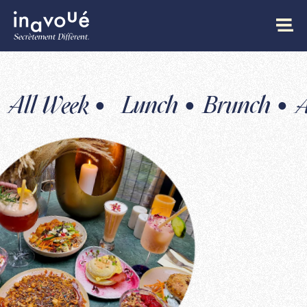
ek •
Lunch • Brunch • All Week