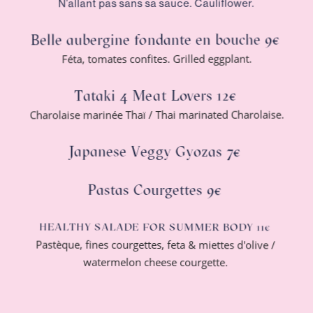
N’allant pas sans sa sauce. Cauliflower.
Belle aubergine fondante en bouche 9€
Féta, tomates confites. Grilled eggplant.
Tataki 4 Meat Lovers 12€
Charolaise marinée Thaï / Thai marinated Charolaise.
Japanese Veggy Gyozas 7€
Pastas Courgettes 9€
HEALTHY SALADE FOR SUMMER BODY 11€
Pastèque, fines courgettes, feta & miettes d'olive /
watermelon cheese courgette.