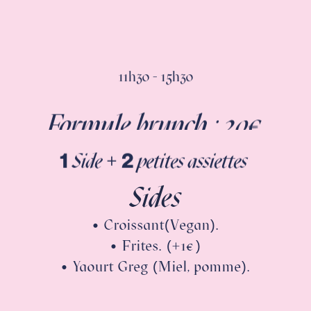
11h30 - 15h30
Formule brunch : 20€
1
+
2
Side
petites assiettes
Sides
• Croissant(Vegan).
• Frites. (+1€)
• Yaourt Greg (Miel, pomme).