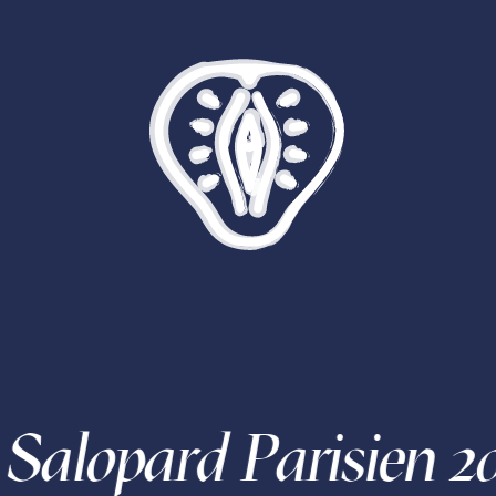
risien 2021 • Copyri