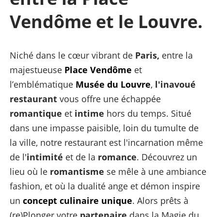
Vendôme et le Louvre.
Niché dans le cœur vibrant de
Paris,
entre la
majestueuse
Place Vendôme
et
l’emblématique
Musée du Louvre
,
l'inavoué
restaurant
vous offre une échappée
romantique
et
intime
hors du temps. Situé
dans une impasse paisible, loin du tumulte de
la ville, notre restaurant est l'incarnation même
de l'
intimité
et de la
romance
. Découvrez un
lieu où le
romantisme
se mêle à une ambiance
fashion, et où la dualité ange et démon inspire
un
concept culinaire unique
. Alors prêts à
(re)Plonger votre
partenaire
dans la Magie du